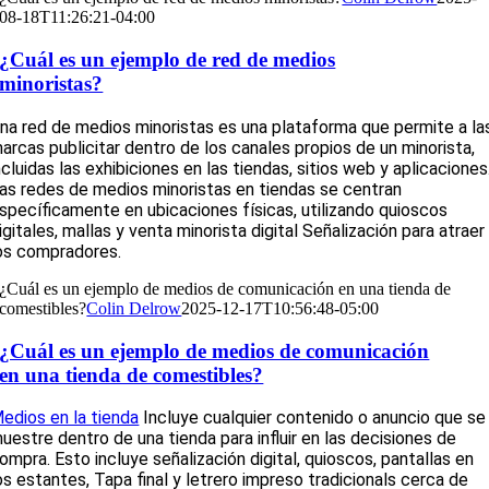
08-18T11:26:21-04:00
¿Cuál es un ejemplo de red de medios
minoristas?
na red de medios minoristas es una plataforma que permite a la
arcas publicitar dentro de los canales propios de un minorista,
ncluidas las exhibiciones en las tiendas,
sitios web
y aplicaciones
as redes de medios minoristas en tiendas se centran
specíficamente en ubicaciones físicas, utilizando quioscos
igitales,
mallas
y
venta minorista digital
Señalización para atraer
os compradores.
¿Cuál es un ejemplo de medios de comunicación en una tienda de
comestibles?
Colin Delrow
2025-12-17T10:56:48-05:00
¿Cuál es un ejemplo de medios de comunicación
en una tienda de comestibles?
edios en la tienda
Incluye cualquier contenido o anuncio que se
uestre dentro de una tienda para influir en las decisiones de
ompra. Esto incluye señalización digital, quioscos, pantallas en
os estantes,
Tapa final
y letrero impreso tradicional
s
cerca de