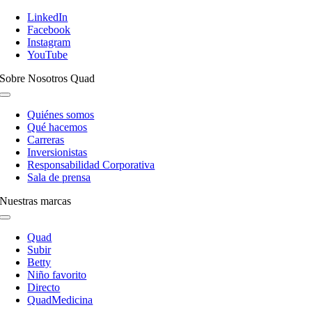
Navegación
de
LinkedIn
palanca
Facebook
Instagram
YouTube
Sobre Nosotros Quad
Navegación
de
Quiénes somos
palanca
Qué hacemos
Carreras
Inversionistas
Responsabilidad Corporativa
Sala de prensa
Nuestras marcas
Navegación
de
Quad
palanca
Subir
Betty
Niño favorito
Directo
QuadMedicina