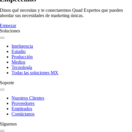
Dinos qué necesitas y te conectaremos Quad Expertos que pueden
abordar sus necesidades de marketing únicas.
Empezar
Soluciones
Navegación
de
Inteligencia
palanca
Estudio
Producción
Medios
Tecnología
Todas las soluciones MX
Soporte
Navegación
de
Nuestros Clientes
palanca
Proveedores
Empleados
Contáctanos
Síguenos