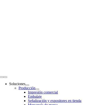
Ir
al
contenido
Navegación
de
Soluciones
palanca
Producción
Impresión comercial
Embalaje
Señalización y expositores en tienda
Mercancía de marca