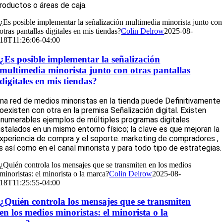
roductos o áreas de caja.
¿Es posible implementar la señalización multimedia minorista junto co
otras pantallas digitales en mis tiendas?
Colin Delrow
2025-08-
18T11:26:06-04:00
¿Es posible implementar la señalización
multimedia minorista junto con otras pantallas
digitales en mis tiendas?
na red de medios minoristas en la tienda puede
Definitivamente
oexisten
con otra
en la premisa
Señalización digital. Existen
nnumerables ejemplos de múltiples programas digitales
nstalados en un mismo entorno físico; la clave es que mejoran la
xperiencia de compra y el soporte.
marketing de compradores
,
s así como
en el canal minorista y para todo tipo de
estrategias.
¿Quién controla los mensajes que se transmiten en los medios
minoristas: el minorista o la marca?
Colin Delrow
2025-08-
18T11:25:55-04:00
¿Quién controla los mensajes que se transmiten
en los medios minoristas: el minorista o la