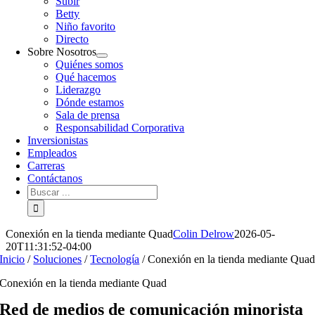
Subir
Betty
Niño favorito
Directo
Sobre Nosotros
Quiénes somos
Qué hacemos
Liderazgo
Dónde estamos
Sala de prensa
Responsabilidad Corporativa
Inversionistas
Empleados
Carreras
Contáctanos
Buscar:
Conexión en la tienda mediante Quad
Colin Delrow
2026-05-
20T11:31:52-04:00
Inicio
/
Soluciones
/
Tecnología
/
Conexión en la tienda mediante Qua
Conexión en la tienda mediante Quad
Red de medios de comunicación minorista