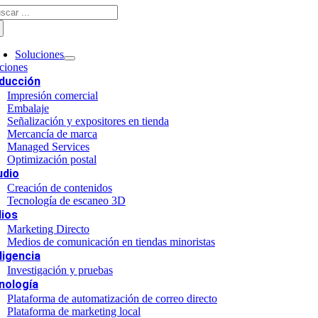
scar:
Soluciones
ciones
ducción
Impresión comercial
Embalaje
Señalización y expositores en tienda
Mercancía de marca
Managed Services
Optimización postal
udio
Creación de contenidos
Tecnología de escaneo 3D
ios
Marketing Directo
Medios de comunicación en tiendas minoristas
ligencia
Investigación y pruebas
nología
Plataforma de automatización de correo directo
Plataforma de marketing local