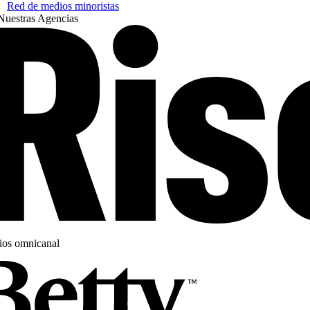
Red de medios minoristas
Nuestras Agencias
os omnicanal