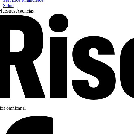
Servicios Financieros
Salud
Nuestras Agencias
os omnicanal