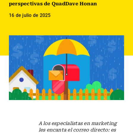
Empleados
perspectivas de QuadDave Honan
16 de julio de 2025
Carreras
Contáctanos
Buscar:
A los especialistas en marketing
les encanta el correo directo: es