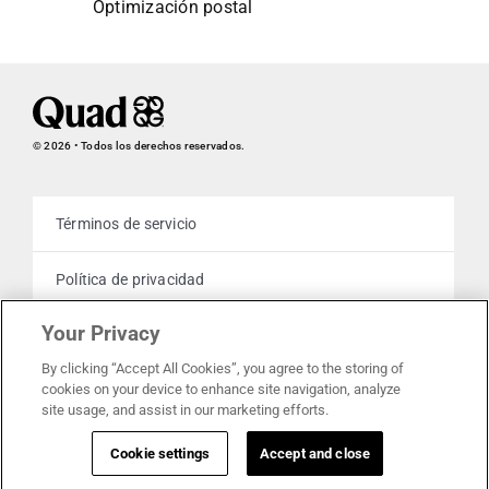
Optimización postal
© 2026 • Todos los derechos reservados.
Términos de servicio
Política de privacidad
Your Privacy
Politica de Cookies
By clicking “Accept All Cookies”, you agree to the storing of
cookies on your device to enhance site navigation, analyze
Sus opciones de privacidad
site usage, and assist in our marketing efforts.
Cookie settings
Accept and close