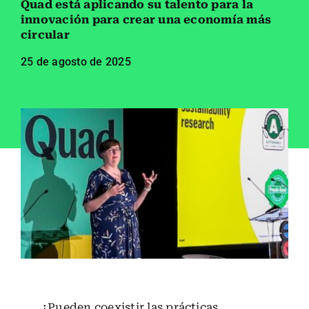
Quad está aplicando su talento para la
Empleados
innovación para crear una economía más
circular
Carreras
25 de agosto de 2025
Contáctanos
Buscar:
¿Pueden coexistir las prácticas