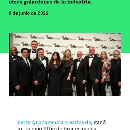
otros galardones de la industria.
Empleados
9 de junio de 2026
Carreras
Contáctanos
Buscar:
Betty Quadagencia creativa de
, ganó
un premio Effie de bronce por su