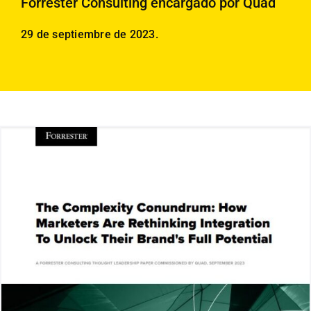
Forrester Consulting encargado por Quad
Empleados
29 de septiembre de 2023.
Carreras
Contáctanos
Buscar: